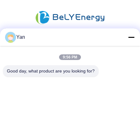
Yan
ソーシャル メディア
9:56 PM
迅速な連絡
Good day, what product are you looking for?
電話番号:
86-20-82038494
電子メール
sales@szbely.com
住所:
中国広東省東莞市大陵山鎮華威科谷産業園区第1ビル4階PC:
523000