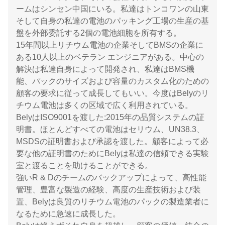
ームはシンセン中国にいる。私達はトンコワンの山東
そして自身の私達の電池のパッキング工場の生産の基
盤を外部委託する2個の電池細胞を所有する。
15年間以上リチウム電池の企業そしてBMSの企業に
ある10人以上のベテラン エンジニアがある。中心の
解決は私達自身によって開発され、私達はBMS機
能、パックのサイズおよび容量のカスタム化のための
顧客の要求に従って成長してもいい。今度はBelyのリ
チウム電池は多くの区域で広く利用されている。
BelyはISO9001を渡した:2015年の品質システムの証
明書。ほとんどすべての電池はセリウム、UN38.3、
MSDSの証明書および承認を渡した。顧客によって必
要な他の証明書のためにBelyは私達の信頼できる実験
室と渡ることを助けることができる。
強いR & Dのチームのバックアップによって、高性能
管理、豊富な製造の経験、高度の生産技術および装
置、Belyは良質のリチウム電池のパックの製造業者に
なるために急速に成長した。