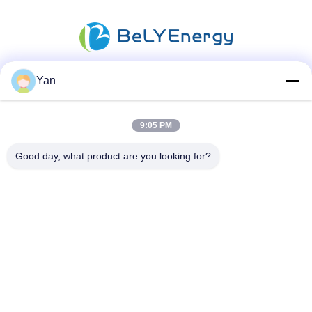
Yan
ソーシャル メディア
9:05 PM
迅速な連絡
Good day, what product are you looking for?
電話番号:
86-20-82038494
電子メール
sales@szbely.com
住所:
中国広東省東莞市大陵山鎮華威科谷産業園区第1ビル4階PC:
523000