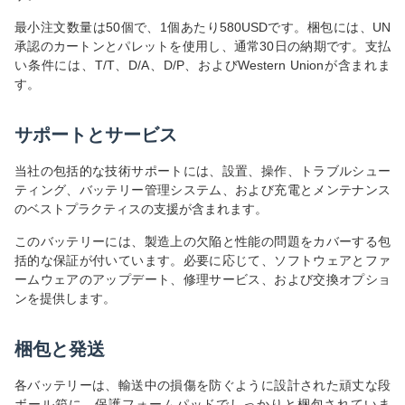
最小注文数量は50個で、1個あたり580USDです。梱包には、UN
承認のカートンとパレットを使用し、通常30日の納期です。支払
い条件には、T/T、D/A、D/P、およびWestern Unionが含まれま
す。
サポートとサービス
当社の包括的な技術サポートには、設置、操作、トラブルシュー
ティング、バッテリー管理システム、および充電とメンテナンス
のベストプラクティスの支援が含まれます。
このバッテリーには、製造上の欠陥と性能の問題をカバーする包
括的な保証が付いています。必要に応じて、ソフトウェアとファ
ームウェアのアップデート、修理サービス、および交換オプショ
ンを提供します。
梱包と発送
各バッテリーは、輸送中の損傷を防ぐように設計された頑丈な段
ボール箱に、保護フォームパッドでしっかりと梱包されていま