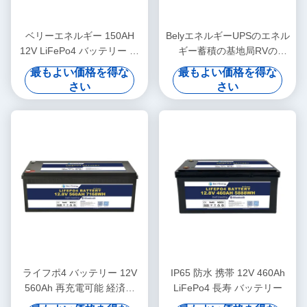
ベリーエネルギー 150AH
BelyエネルギーUPSのエネル
12V LiFePo4 バッテリー ブ
ギー蓄積の基地局RVの
ルーツと自己加熱
Bluetoothのための最も最近
最もよい価格を得な
最もよい価格を得な
の設計12V 180AH電池
さい
さい
ライフポ4 バッテリー 12V
IP65 防水 携帯 12V 460Ah
560Ah 再充電可能 経済的
LiFePo4 長寿 バッテリー
5000 サイクル 12v ライフポ