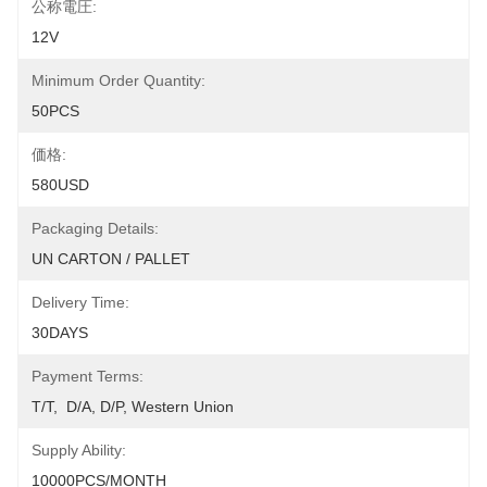
公称電圧:
12V
Minimum Order Quantity:
50PCS
価格:
580USD
Packaging Details:
UN CARTON / PALLET
Delivery Time:
30DAYS
Payment Terms:
T/T,  D/A, D/P, Western Union
Supply Ability:
10000PCS/MONTH