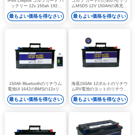
IP65 Lifepo4 ゴルフカート バ
ゴルフ カートのためのセリウ
ッテリー 12v 150ah 1920
ムMSDS 12V 150AHの再充電
Wh LiFePO4 バッテリー パッ
可能なLiFePO4電池
最もよい価格を得なさい
最もよい価格を得なさい
ク OEM
150Ah Bluetoothのリチウム
海底150Ah 12ボルトのリチウ
電池Ul 1642のBMSの12vリチ
ムRV電池のヨットのリチウム
ウム電池
Motorhome電池
最もよい価格を得なさい
最もよい価格を得なさい