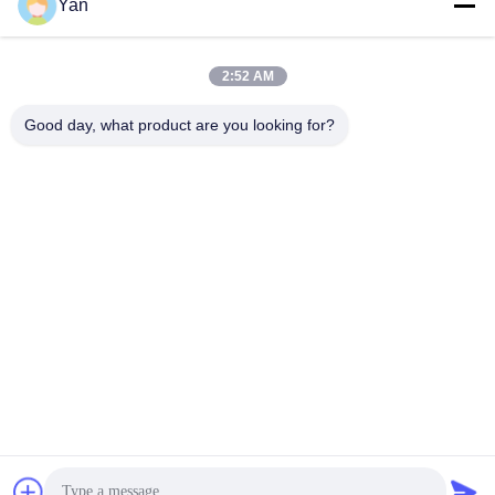
Yan
ソーシャル メディア
2:52 AM
迅速な連絡
Good day, what product are you looking for?
電話番号:
86-20-82038494
電子メール
sales@szbely.com
住所:
中国広東省東莞市大陵山鎮華威科谷産業園区第1ビル4階PC:
523000
プライバシー規約
|
地図
中国の良質 12V LiFePO4電池 製造者。版権の© 2021-2026