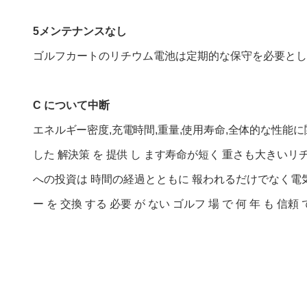
5メンテナンスなし
ゴルフカートのリチウム電池は定期的な保守を必要とし
C について
中断
エネルギー密度,充電時間,重量,使用寿命,全体的な性能に
した 解決策 を 提供 し ます寿命が短く 重さも大きい
リ
への投資は 時間の経過とともに 報われるだけでなく電気代
ー を 交換 する 必要 が ない ゴルフ 場 で 何 年 