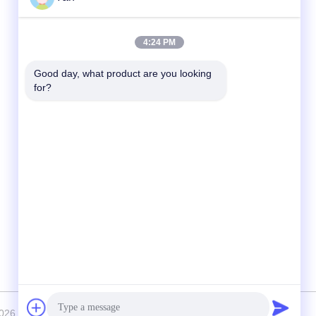
迅速な連絡
4:24 PM
電話番号:
Good day, what product are you looking 
for?
86-20-82038494
電子メール
sales@szbely.com
住所:
中国広東省東莞市大陵山鎮華威科谷産業園区
第1ビル4階PC: 523000
enzhen Bely Energy Technology Co., Ltd. . 複製権所有。