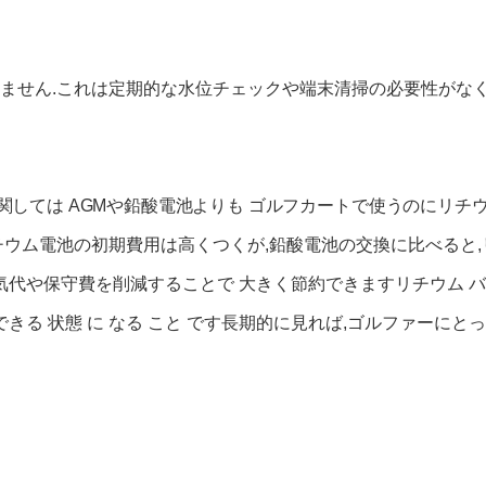
ません.これは定期的な水位チェックや端末清掃の必要性がなく
関しては AGMや鉛酸電池よりも ゴルフカートで使うのにリチウム
チウム電池の初期費用は高くつくが,鉛酸電池の交換に比べると,
や保守費を削減することで 大きく節約できますリチウム バッテリ
も 信頼 できる 状態 に なる こと です長期的に見れば,ゴルファ