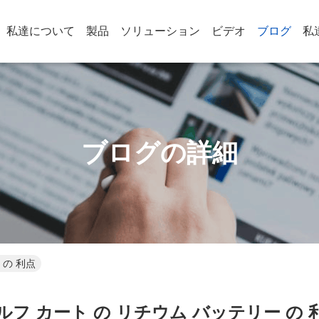
私達について
製品
ソリューション
ビデオ
ブログ
私
ブログの詳細
 の 利点
ルフ カート の リチウム バッテリー の 