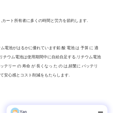
,カート所有者に多くの時間と労力を節約します.
電池がはるかに優れています鉛 酸 電池 は 予算 に 適
リチウム電池は使用期間中に自給自足する.リチウム電池
ー の 寿命 が 長くなっ た の は,頻繁に バッテリ
ーにとって安心感とコスト削減をもたらします.
Yan