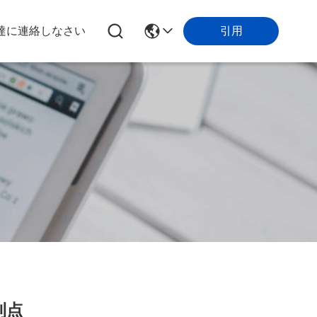
引用
達に連絡しなさい
利点