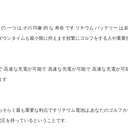
 一つ は,その 印象 的 な 寿命 です.リチウム バッテリー は,鉛 
なく,ダウンタイムも最小限に抑えます頻繁にゴルフをする人や重
で 高速な充電が可能で 高速な充電が可能で 高速な充電が可
ます
 おそらく最も重要な利点ですリチウム電池は,あなたのゴルフカ
電圧を持っているということです.