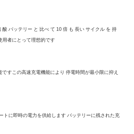
酸 バッテリー と 比べ て 10 倍 も 長い サイクル を 持
量使用者にとって理想的です
能です
この高速充電機能により 停電時間が最小限に抑え
ートに即時の電力を供給します バッテリーに残された充