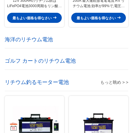
12V 300AHのリチウム鉄は
200A 最大連続放電電電流 RV リ
LiFePO4電池3000周期をリン酸で
チウム電池 効率が99%で,電圧保
処理する
護下では10ボルト エネルギー貯
蔵に最適
最もよい価格を得なさい
最もよい価格を得なさい
海洋のリチウム電池
ゴルフ カートのリチウム電池
リチウム釣るモーター電池
もっと眺め > >