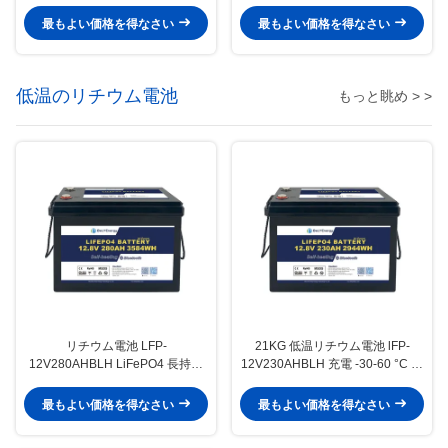
暖房
庭用 48V オフグリッド
最もよい価格を得なさい
最もよい価格を得なさい
低温のリチウム電池
もっと眺め > >
リチウム電池 LFP-
21KG 低温リチウム電池 lFP-
12V280AHBLH LiFePO4 長持ち
12V230AHBLH 充電 -30-60 °C プ
し,自己放電率は2%未満
リズマティックセル
最もよい価格を得なさい
最もよい価格を得なさい