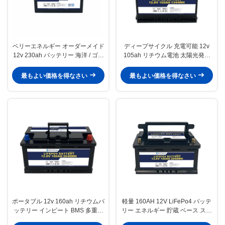
ベリーエネルギー オーダーメイド
ディープサイクル 充電可能 12v
12v 230ah バッテリー 海洋 / ゴル
105ah リチウム電池 太陽光発電
フカート
システム エネルギー貯蔵
最もよい価格を得なさい
最もよい価格を得なさい
ポータブル 12v 160ah リチウムバ
軽量 160AH 12V LiFePo4 バッテ
ッテリー インビート BMS 多重セ
リー エネルギー 貯蔵 ベース ステ
キュリティ 保護
ーション