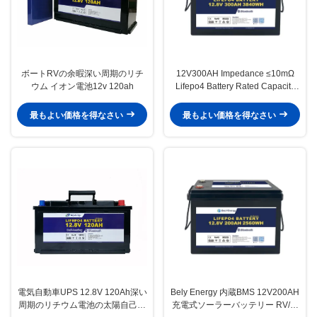
ボートRVの余暇深い周期のリチ
12V300AH Impedance ≤10mΩ
ウム イオン電池12v 120ah
Lifepo4 Battery Rated Capacity
300Ah For Optimal Energy
Storage Solutions
最もよい価格を得なさい
最もよい価格を得なさい
電気自動車UPS 12.8V 120Ah深い
Bely Energy 内蔵BMS 12V200AH
周期のリチウム電池の太陽自己の
充電式ソーラーバッテリー RV/家