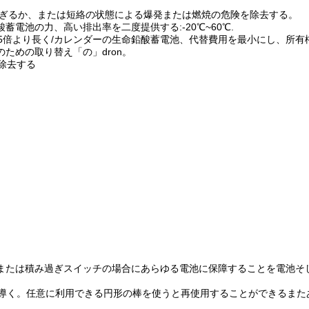
過ぎるか、または短絡の状態による爆発または燃焼の危険を除去する。
蓄電池の力、高い排出率を二度提供する:-20℃~60℃.
び5倍より長く/カレンダーの生命鉛酸蓄電池、代替費用を最小にし、所
のための取り替え「の」dron。
除去する
。
圧または積み過ぎスイッチの場合にあらゆる電池に保障することを電池そ
を導く。任意に利用できる円形の棒を使うと再使用することができるまた