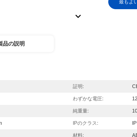
最もよ
製品の説明
証明:
C
わずかな電圧:
1
純重量:
1
m
IPのクラス:
I
材料:
A