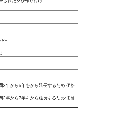
合された及び作り付け
の柱
る
間2年から5年をから延長するため:価格
間2年から7年をから延長するため:価格