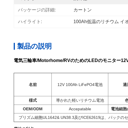
パッケージの詳細:
カートン
ハイライト:
100Ah低温のリチウム イ
製品の説明
電気三輪車/Motorhome/RVのためのLEDのモニター1
名前
12V 100Ah LiFePO4電池
適
様式
導かれた軽いリチウム電池
OEM/ODM
Accepatable
電池細胞
プリズム細胞
UL1642& UN38.3及びICE62619は、パッ