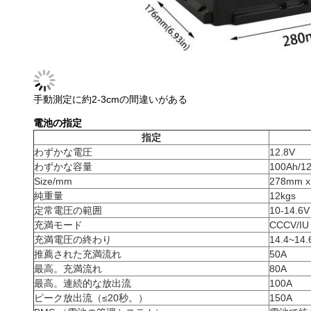
手動測定に約2-3cmの間違いがある
電池の指定
指定
わずかな電圧
12.8V
わずかな容量
100Ah/1
Size/mm
278mm x
純重量
12kgs
定常電圧の範囲
10-14.6V
充満モード
CCCV/IU
充満電圧の終わり
14.4~14.
推薦された充満流れ
50A
最高。充満流れ
80A
最高。連続的な放出流
100A
ピーク放出流（≤20秒。）
150A