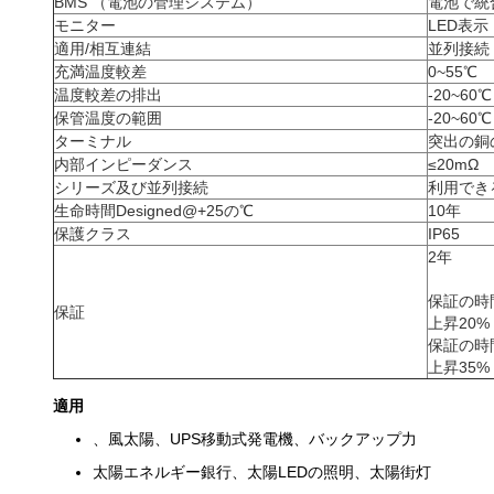
BMS （電池の管理システム）
電池で統
モニター
LED表示
適用/相互連結
並列接続
充満温度較差
0~55℃
温度較差の排出
-20~60℃
保管温度の範囲
-20~60℃
ターミナル
突出の銅
内部インピーダンス
≤20mΩ
シリーズ及び並列接続
利用でき
生命時間Designed@+25の℃
10年
保護クラス
IP65
2年
保証の時
保証
上昇20%
保証の時
上昇35%
適用
、風太陽、UPS移動式発電機、バックアップ力
太陽エネルギー銀行、太陽LEDの照明、太陽街灯