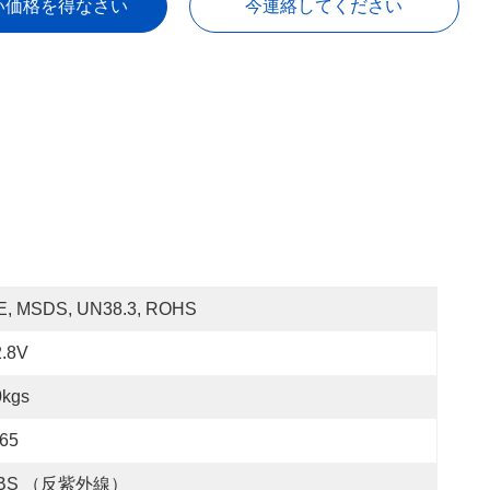
い価格を得なさい
今連絡してください
E, MSDS, UN38.3, ROHS
2.8V
0kgs
P65
BS （反紫外線）