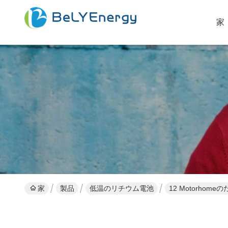
家
家
製品
低温のリチウム電池
12 Motorho