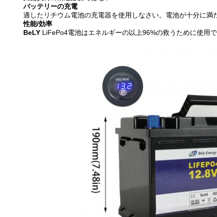
バッテリーの充電
適したリチウム電池の充電器を使用しなさい。電池が十分に満
性能/効率
BeLY
LiFePo4電池はエネルギーの以上96%の救うために使