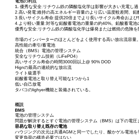
電池の利点
1.
優秀な安全:リチウム鉄の隣酸塩化学は影響が大きい充電し
2.高い発電:維持の高エネルギー容量のより広い温度較差間、鉛酸
3.長いサイクル寿命:提供20倍までより長いサイクル寿命およ
4.より軽い重量:対等な鉛酸蓄電池の重量の約40%。鉛酸蓄電池
優秀な安全:リチウム鉄の隣酸塩化学は爆発または燃焼の危険を
市場のインバーターのほとんどをよく使用する高い放出流容量
高性能の牽引/蓄電池
統合（BMS）電池の管理システム
安全なリチウム技術（LiFePO4）
高いサイクル寿命の時間3000回以上@ 90% DOD
Hignの最高の連続的な放出流
ライト級選手
鉛酸蓄電池と取り替え可能な1つから1
低い自己放電
タバコのlighyer機能と装備されている。
概説
BMS
電池の管理システム
問題が解決するとすぐ電池の管理システム（BMS）は下の電
容易な取り替え既存の電池
ハウジングの次元は共通AGMと同一でしたり、酸かゲル電池
変更負荷の構造必要ではない