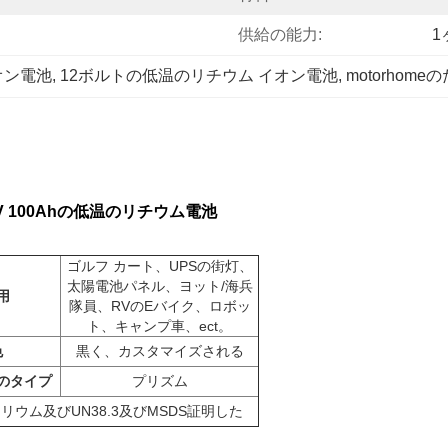
供給の能力:
1
オン電池
, 
12ボルトの低温のリチウム イオン電池
, 
motorhom
2V 100Ahの低温のリチウム電池
ゴルフ カート、UPSの街灯、
太陽電池パネル、ヨット/海兵
用
隊員、RVのEバイク、ロボッ
ト、キャンプ車、ect。
色
黒く、カスタマイズされる
のタイプ
プリズム
クのセリウム及びUN38.3及びMSDS証明した