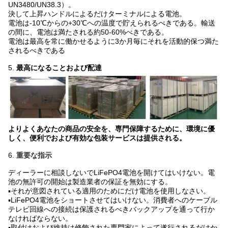
UN3480/UN38.3）。
決して上昇ハンドルによるだけターミナルによる電池。
電池は-10℃からの+30℃への温度で貯えられるべきである。輸送
の間に、電池は満たされる約50-60%べきである。
電池は最高を常に働かせるように3か月毎にそれを活動的保つ満た
されるべきである
5.
最高になることおよび配達
よりよくあなたの商品の安全を、専門保障するために、環境に優
しく、便利でおよび有効な包装サービスは提供される。
6.
重要な指示
ディーラーに相談しないでLiFePO4電池を開けてはいけない。電
池の無許可の開始は製造業者の保証を無効にする。
▪それが意図されている適用のためにだけ電池を使用しなさい。
▪LiFePO4電池をショートさせてはいけない。消費者へのケーブル
テレビ回線への接続は保護されるべきバックアップを通って行か
なければならない。
▪取付けおよび維持は修飾された専門家によって遂行されるだけか