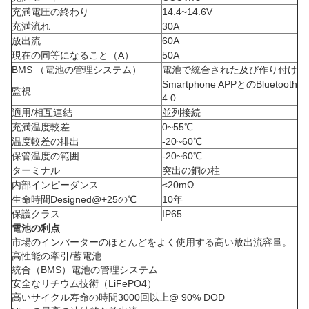
充満電圧の終わり
14.4~14.6V
充満流れ
30A
放出流
60A
現在の同等になること（A）
50A
BMS （電池の管理システム）
電池で統合された及び作り付け
Smartphone APPとのBluetooth
監視
4.0
適用/相互連結
並列接続
充満温度較差
0~55℃
温度較差の排出
-20~60℃
保管温度の範囲
-20~60℃
ターミナル
突出の銅の柱
内部インピーダンス
≤20mΩ
生命時間Designed@+25の℃
10年
保護クラス
IP65
電池の利点
市場のインバーターのほとんどをよく使用する高い放出流容量。
高性能の牽引/蓄電池
統合（BMS）電池の管理システム
安全なリチウム技術（LiFePO4）
高いサイクル寿命の時間3000回以上@ 90% DOD