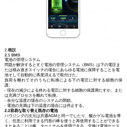
2.
概説
2.1 BMS
電池の管理システム
問題が解決するとすぐ電池の管理システム（BMS）は下の電圧ま
たは積み過ぎスイッチの場合にあらゆる電池に保障することを電
池そして自動的に再度消えるで取付けた。
負荷を離れてそのうちに転換による下の電圧に対する細胞の保
護。
- 現在の減少による終わる電圧に対する細胞の保護満たすか、また
は充満プロセスを離れて転換。
- 余分な温度の場合のシステムの閉鎖。
- 電池の充満は下の温度の場合には停止する。
2.2容易な取り替え既存の電池
ハウジングの次元は共通AGMと同一でしたり、酸かゲル電池を導
く。任意に利用できる円形の棒を使うと再使用することができる
またあることは棒、ターミナルを使用できる。交換は電池ケース