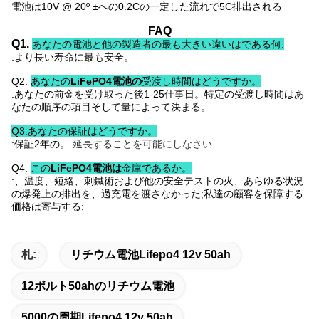
電池は10V @ 20º ±への0.2Cの一定した流れで5C排出される
FAQ
Q1.
あなたの電池と他の製造者の最も大きい違いはである何:
:より長い寿命に最も安全。
Q2.
あなたの
LiFePO4電池の
受渡し時間はどうですか。
:あなたの前金を受け取った後1-25仕事日。特定の受渡し時間はあ
なたの順序の項目そして量によって決まる。
Q3:あなたの保証はどうですか。
:保証2年の。
延長することを可能にしなさい
Q4.
この
LiFePO4電池は
金庫であるか。
:、温度、短絡、刺鍼術および他の安全テストの火、あらゆる状況
の爆発上の排出を、過充電を渡さなかった;私達の顧客を保障する
価格は寄与する;
札:
リチウム電池lifepo4 12v 50ah
12ボルト50ahのリチウム電池
5000の周期lifepo4 12v 50ah