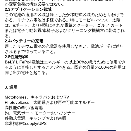
か変更負荷の構造必要ではない。
2.3アプリケーション領域
この電池の適用の区域は静止したか移動式区域のためとりわけで
ある。リチウム電池は多様である。特にモービル ハウス、太陽
は、eボート、より頻繁にそれが電気スクーター、ゴルフ カート
または電子可動装置/車椅子およびクリーニング機械常に装備され
る。
2.4バッテリーの充電
適したリチウム電池の充電器を使用しなさい。電池が十分に満た
されるまで待っていること。
2.5性能/効率
BeLY
LiFePo4電池はエネルギーの以上96%の救うために使用でき
るように直接したすることができる。既存の容量の100%の利用は
同じ出力電圧と起こる。
3.
適用
Motohomes、キャラバンおよびRV
Photovoltaics、太陽系および再生可能エネルギー
高性能の牽引/蓄電池
釣、電気ボート モーターおよびソナー
移動式電源、キャンプおよび余暇
非常指揮権supply/UPS