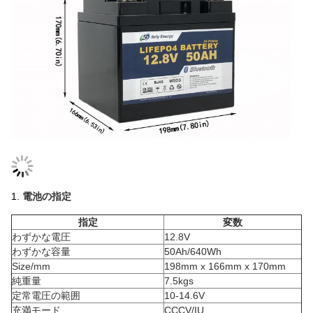
1.
電池の指定
指定
変数
わずかな電圧
12.8V
わずかな容量
50Ah/640Wh
Size/mm
198mm x 166mm x 170mm
純重量
7.5kgs
定常電圧の範囲
10-14.6V
充満モード
CCCV/IU