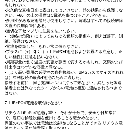
もしれない。
▪永久的な直接日光に露出してはいけない。熱の効果から保護しな
さい。+60 °の上の温度はC電池を傷つけることができる。
▪多用性がある充電器だけ使用しなさい。電池はすべての接続解除
装置の長期保管にある。
▪適切なアセンブリに注意を払いなさい。
▪（短絡の危険）によってあらゆる種類の損傷を、例えば落下、訓
練、等避けなさい。
▪電池を乾燥した、きれい常に保ちなさい。
▪プラスに（+）引く（-）LiFePO4電池および装置の印注意し、正
しい極性に注意を払いなさい。
▪周期容量は働く温度の変更が原因で変えるかもしれ、充満および
排出率はわずかな容量と異なる。
▪（より高い費用の必要性の直列接続が、BMSカスタマイズされれ
ば）並列接続の最高4電池のために適した。
接続する前に、同じ充満レベルに持って来なさい。異なった製造
業者または異なったタイプからの電池は相互に連結されるべきで
はない。
7.
LiFePO4電池を取付けなさい
リチウムLiFePo4電池は重い。それが十分で、安全な付加常に
で、適切な輸送設備を使用することを確かめなさい。
保証のない事故では電池は投射物になることができる!リチウム電
池によって常に注意深く取りなさい。