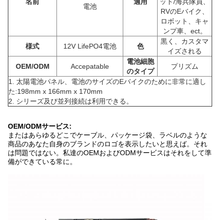
名前
適用
ット/海兵隊員、
電池
RVのEバイク、
ロボット、キャ
ンプ車、ect。
黒く、カスタマ
様式
12V LifePO4電池
色
イズされる
電池細胞
OEM/ODM
Accepatable
プリズム
のタイプ
1.
太陽電池パネル、
電池のサイズの
Eバイク
のために非常に適し
た:198mm x 166mm x 170mm
2.
シリーズ及び並列接続は利用できる。
OEM/ODMサービス:
またはあらゆるどこでケーブル、パッケージ袋、ラベルのような
商品のあなた自身のブランドのロゴを表示したいと思えば。それ
は問題ではない。私達のOEMおよびODMサービスはそれをして準
備ができている常に。