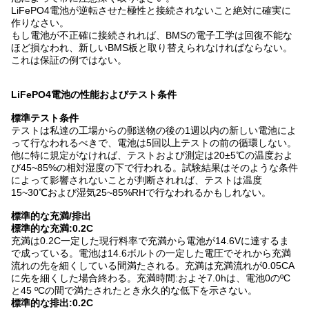
LiFePO4電池が逆転させた極性と接続されないこと絶対に確実に
作りなさい。
もし電池が不正確に接続されれば、BMSの電子工学は回復不能な
ほど損なわれ、新しいBMS板と取り替えられなければならない。
これは保証の例ではない。
LiFePO4電池の性能およびテスト条件
標準テスト条件
テストは私達の工場からの郵送物の後の1週以内の新しい電池によ
って行なわれるべきで、電池は5回以上テストの前の循環しない。
他に特に規定がなければ、テストおよび測定は20±5℃の温度およ
び45~85%の相対湿度の下で行われる。試験結果はそのような条件
によって影響されないことが判断されれば、テストは温度
15~30℃および湿気25~85%RHで行なわれるかもしれない。
標準的な充満/排出
標準的な充満:0.2C
充満は0.2C一定した現行料率で充満から電池が14.6Vに達するま
で成っている。電池は14.6ボルトの一定した電圧でそれから充満
流れの先を細くしている間満たされる。充満は充満流れが0.05CA
に先を細くした場合終わる。充満時間:およそ7.0hは、電池0のºC
と45 ºCの間で満たされたとき永久的な低下を示さない。
標準的な排出:0.2C