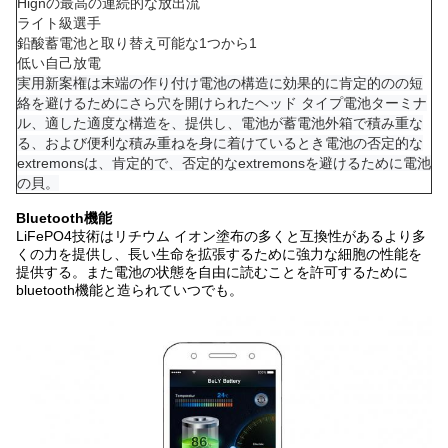
Hignの最高の連続的な放出流
ライト級選手
鉛酸蓄電池と取り替え可能な1つから1
低い自己放電
実用新案権は末端の作り付け電池の構造に効果的に肯定的のの短
絡を避けるためにさら穴を開けられたヘッド タイプ電池ターミナ
ル、適した適度な構造を、提供し、電池が蓄電池外箱で積み重な
る、および便利な積み重ねを身に着けているとき電池の否定的な
extremonsは、肯定的で、否定的なextremonsを避けるために電池
の貝。
Bluetooth機能
LiFePO4技術はリチウム イオン塗布の多くと互換性があるより多
くの力を提供し、長い生命を拡張するために強力な細胞の性能を
提供する。また電池の状態を自由に読むことを許可するために
bluetooth機能と造られていつでも。