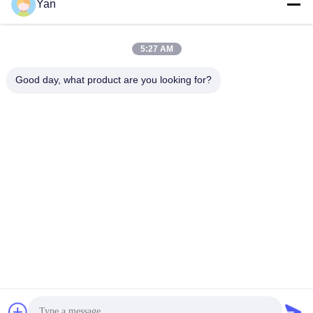
Yan
ソーシャル メディア
5:27 AM
迅速な連絡
Good day, what product are you looking for?
電話番号:
86-20-82038494
電子メール
sales@szbely.com
住所:
中国広東省東莞市大陵山鎮華威科谷産業園区第1ビル4階PC:
523000
プライバシー規約
|
地図
中国の良質 12V LiFePO4電池 製造者。版権の© 2021-2026