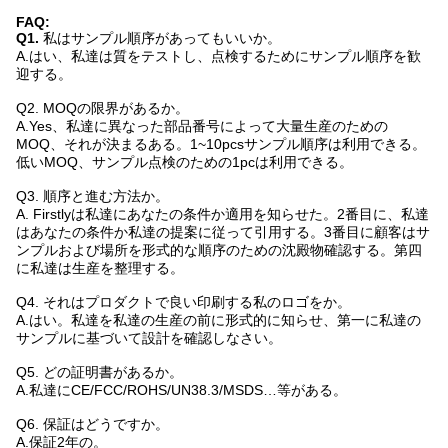
FAQ:
Q1.
私はサンプル順序があってもいいか。
A.はい、私達は質をテストし、点検するためにサンプル順序を歓
迎する。
Q2.
MOQの限界があるか。
A.Yes、私達に異なった部品番号によって大量生産のための
MOQ、それが決まるある。1~10pcsサンプル順序は利用できる。
低いMOQ、サンプル点検のための1pcは利用できる。
Q3. 順序と進む方法か。
A. Firstlyは私達にあなたの条件か適用を知らせた。2番目に、私達
はあなたの条件か私達の提案に従って引用する。3番目に顧客はサ
ンプルおよび場所を形式的な順序のための沈殿物確認する。第四
に私達は生産を整理する。
Q4.
それはプロダクトで良い印刷する私のロゴをか。
A.はい。私達を私達の生産の前に形式的に知らせ、第一に私達の
サンプルに基づいて設計を確認しなさい。
Q5.
どの証明書があるか。
A.私達にCE/FCC/ROHS/UN38.3/MSDS…等がある。
Q6.
保証はどうですか。
A.保証2年の。