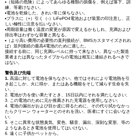
▪（短絡の危険）によってあらゆる種類の損傷を、例えば落下、訓
練、等避けなさい。
▪電池を乾燥した、きれい常に保ちなさい。
▪プラスに（+）引く（-）LiFePO4電池および装置の印注意し、正
しい極性に注意を払いなさい。
▪周期容量は働く温度の変更が原因で変えるかもしれ、充満および
排出率はわずかな容量と異なる。
▪（より高い費用の必要性の直列接続が、BMSカスタマイズされれ
ば）並列接続の最高4電池のために適した。
接続する前に、同じ充満レベルに持って来なさい。異なった製造
業者または異なったタイプからの電池は相互に連結されるべきで
はない。
警告及び先端
1.
高温に対して電池を保ちなさい。他ではそれにより電池熱を引
き起こしか、火に得か、またはある機能をそして減らす生命を失
い、;
2. 電池が力を使い果たすとき、15日以内にそれを満たしなさい;
3. この電池のために元か推薦された充電器を使用しなさい;
4. 電池の漏出がおよび目か皮に得るために、その代り拭かなかっ
たらクリーン ウォーターとのそれを洗い、医者にすぐに会いなさ
い;
5. そこに異常な状態臭気、変色、騒音、漏出、深刻な変形、等の
ようなあるとき電池を使用してはいけない。
6. 遠くに子供かペットから。