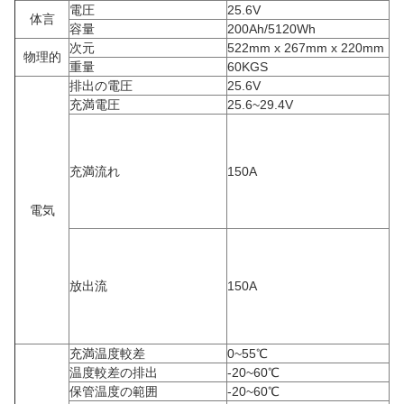
電圧
25.6V
体言
容量
200Ah/5120Wh
次元
522mm x 267mm x 220mm
物理的
重量
60KGS
排出の電圧
25.6V
充満電圧
25.6~29.4V
充満流れ
150A
電気
放出流
150A
充満温度較差
0~55℃
温度較差の排出
-20~60℃
保管温度の範囲
-20~60℃