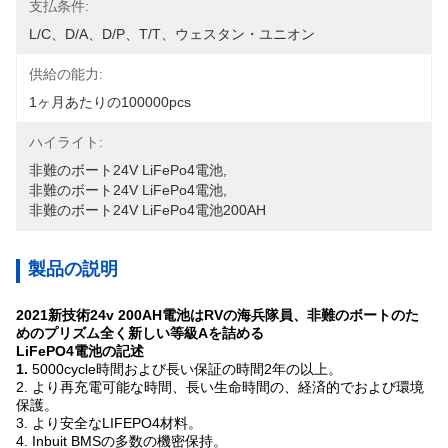
支払条件:
L/C、D/A、D/P、T/T、ウェスタン・ユニオン
供給の能力:
1ヶ月あたりの100000pcs
ハイライト:
非難のボート24V LiFePo4電池
, 
非難のボート24V LiFePo4電池
, 
非難のボート24V LiFePo4電池200AH
製品の説明
2021新技術24v 200AH電池はRVの海兵隊員、非難のボートのた
めのプリズム全く新しい等級Aを詰める
LiFePO4電池の記述
1.
5000cycle時間および長い保証の時間2年の以上。
2. より再充電可能な時間、長い生命時間の、経済的でおよび環境
保護。
3. より安全なLIFEPO4材料。
4. Inbuit BMSの多数の機密保持。