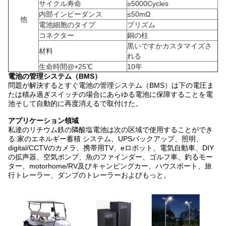
サイクル寿命
≥5000Cycles
内部インピーダンス
≤50mΩ
他
電池細胞のタイプ
プリズム
コネクター
銅の柱
黒いですかカスタマイズさ
材料
れる
生命時間@+25℃
10年
電池の管理システム（BMS）
問題が解決するとすぐ電池の管理システム（BMS）は下の電圧ま
たは積み過ぎスイッチの場合にあらゆる電池に保障することを電
池そして自動的に再度消えるで取付けた。
アプリケーション領域
私達のリチウム鉄の隣酸塩電池は次の区域で使用することができ
る:家のエネルギー蓄積 システム、UPSバックアップ、照明、
digital/CCTVのカメラ、携帯用TV、eロボット、電気自動車、DIY
の拡声器、空気ポンプ、魚のファインダー、ゴルフ車、釣るモー
ター、motorhome/RV及びキャンピングカー、ハウスボート、旅
行トレーラー、ダンプのトレーラーおよびもっと。