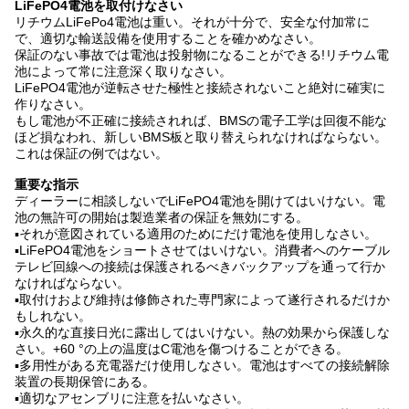
LiFePO4電池を取付けなさい
リチウムLiFePo4電池は重い。それが十分で、安全な付加常に
で、適切な輸送設備を使用することを確かめなさい。
保証のない事故では電池は投射物になることができる!リチウム電
池によって常に注意深く取りなさい。
LiFePO4電池が逆転させた極性と接続されないこと絶対に確実に
作りなさい。
もし電池が不正確に接続されれば、BMSの電子工学は回復不能な
ほど損なわれ、新しいBMS板と取り替えられなければならない。
これは保証の例ではない。
重要な指示
ディーラーに相談しないでLiFePO4電池を開けてはいけない。電
池の無許可の開始は製造業者の保証を無効にする。
▪それが意図されている適用のためにだけ電池を使用しなさい。
▪LiFePO4電池をショートさせてはいけない。消費者へのケーブル
テレビ回線への接続は保護されるべきバックアップを通って行か
なければならない。
▪取付けおよび維持は修飾された専門家によって遂行されるだけか
もしれない。
▪永久的な直接日光に露出してはいけない。熱の効果から保護しな
さい。+60 °の上の温度はC電池を傷つけることができる。
▪多用性がある充電器だけ使用しなさい。電池はすべての接続解除
装置の長期保管にある。
▪適切なアセンブリに注意を払いなさい。