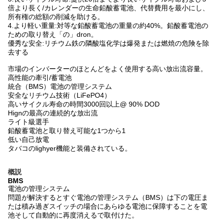
倍より長く/カレンダーの生命鉛酸蓄電池、代替費用を最小にし、
所有権の総額の削減を助ける。
4.より軽い重量:対等な鉛酸蓄電池の重量の約40%。鉛酸蓄電池の
ための取り替え「の」dron。
優秀な安全:リチウム鉄の隣酸塩化学は爆発または燃焼の危険を除
去する
市場のインバーターのほとんどをよく使用する高い放出流容量。
高性能の牽引/蓄電池
統合（BMS）電池の管理システム
安全なリチウム技術（LiFePO4）
高いサイクル寿命の時間3000回以上@ 90% DOD
Hignの最高の連続的な放出流
ライト級選手
鉛酸蓄電池と取り替え可能な1つから1
低い自己放電
タバコのlighyer機能と装備されている。
概説
BMS
電池の管理システム
問題が解決するとすぐ電池の管理システム（BMS）は下の電圧ま
たは積み過ぎスイッチの場合にあらゆる電池に保障することを電
池そして自動的に再度消えるで取付けた。