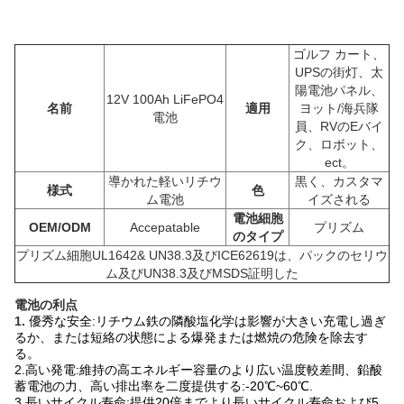
ゴルフ カート、
UPSの街灯、太
陽電池パネル、
12V 100Ah LiFePO4
名前
適用
ヨット/海兵隊
電池
員、RVのEバイ
ク、ロボット、
ect。
導かれた軽いリチウ
黒く、カスタマ
様式
色
ム電池
イズされる
電池細胞
OEM/ODM
Accepatable
プリズム
のタイプ
プリズム細胞
UL1642& UN38.3及びICE62619は、パックのセリウ
ム及びUN38.3及びMSDS証明した
電池の利点
1.
優秀な安全:リチウム鉄の隣酸塩化学は影響が大きい充電し過ぎ
るか、または短絡の状態による爆発または燃焼の危険を除去す
る。
2.高い発電:維持の高エネルギー容量のより広い温度較差間、鉛酸
蓄電池の力、高い排出率を二度提供する:-20℃~60℃.
3.長いサイクル寿命:提供20倍までより長いサイクル寿命および5