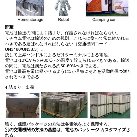
貯蔵
電池は輸送の間によく詰まり、保護されなければならない。
リチウム電池は輸送のための規則、これらに従って常に続かれる
べきである運ばれなければならない（交通機関コード
UN3480/UN38.3）。
決して上昇ハンドルによるだけターミナルによる電池。
電池は-10℃からの+30℃への温度で貯えられるべきである。輸送
の間に、電池は満たされる約50-60%べきである。
電池は最高を常に働かせるように3か月毎にそれを活動的保つ満た
されるべきである
4.
詰まり、出荷
強く、保護パッケージの方法は各電池をよく保護する。
別の交通機関の方法の基盤は、電池のパッケージ カスタマイズさ
れる。