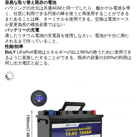
容易な取り替え既存の電池
ハウジングの次元は共通AGMと同一でしたり、酸かゲル電池を導
く。任意に利用できる円形の棒を使うと再使用することができる
またあることは棒、ターミナルを使用できる。交換は電池ケース
か変更負荷の構造必要ではない
バッテリーの充電
適したリチウム電池の充電器を使用しなさい。電池が十分に満た
されるまで待っていること。
性能/効率
BeLY
LiFePo4電池はエネルギーの以上96%の救うために使用でき
るように直接したすることができる。既存の容量の100%の利用は
同じ出力電圧と起こる。