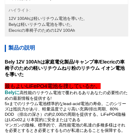
ハイライト:
12V 100Ahは軽いリチウム電池を導いた
, 
Belyは軽いリチウム電池を導いた
, 
Elecricの車椅子のための12V 100Ah
製品の説明
Bely 12V 100Ahは家庭電化製品/キャンプ車/Elecricの車
椅子のための軽いリチウムねり粉のリチウム イオン電池
を導いた
最もよいLiFePO4電池を捜しているか。
Belyに
高性能のリチウム電池で覆われるありあなたの必要性のた
めの最新情報を提供する!
5xまでのリチウム電池標準的なlead-acid電池の寿命。このシリー
ズは抵抗力があり、軽量温度でより高い充満/排出周期、80%
DOD （排出の深さ）の約2,000の周期を提供する。LiFePO4陰極
はLiCo02より本質的に安全またはである
マンガンの陰極。標準的で、高性能電池の私達の多種多様はそれ
を必要とするとき必要とするものが私達にあることを保障する。