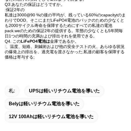
Q3:あなたの保証はどうですか。
:保証2年の
私達は3000@90 %の後の平均が、残っている60%のcapacitytのま
わりでDOD、そこにまだLiFePO4電池のパックのための少なくと
も2000サイクル寿命を保障するためにすべての私達の電池
pack.weのための保証2年の提供する。常態の少なくとも5年間毎
日1つの時間の充満および排出それを使用できる。
Q4. この
LiFePO4電池は
金庫であるか。
:、温度、短絡、刺鍼術および他の安全テストの火、あらゆる状況
の爆発上の排出を、過充電を渡さなかった;私達の顧客を保障する
価格は寄与する;
札:
UPSは軽いリチウム電池を導いた
Belyは軽いリチウム電池を導いた
12V 100Ahは軽いリチウム電池を導いた