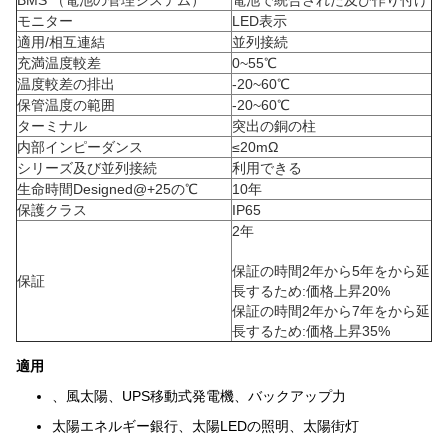
BMS （電池の管理システム）
電池で統合された及び作り付け
モニター
LED表示
適用/相互連結
並列接続
充満温度較差
0~55℃
温度較差の排出
-20~60℃
保管温度の範囲
-20~60℃
ターミナル
突出の銅の柱
内部インピーダンス
≤20mΩ
シリーズ及び並列接続
利用できる
生命時間Designed@+25の℃
10年
保護クラス
IP65
2年
保証の時間2年から5年をから延
保証
長するため:価格上昇20%
保証の時間2年から7年をから延
長するため:価格上昇35%
適用
、風太陽、UPS移動式発電機、バックアップ力
太陽エネルギー銀行、太陽LEDの照明、太陽街灯