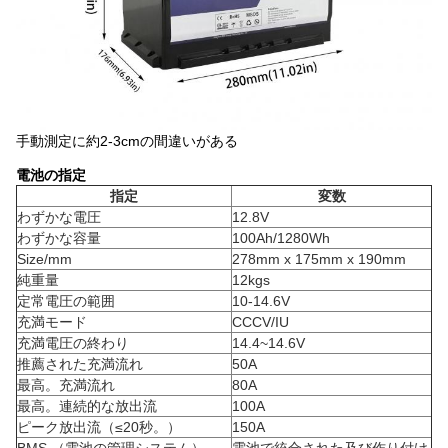
手動測定に約2-3cmの間違いがある
電池の指定
指定
変数
わずかな電圧
12.8V
わずかな容量
100Ah/1280Wh
Size/mm
278mm x 175mm x 190mm
純重量
12kgs
定常電圧の範囲
10-14.6V
充満モード
CCCV/IU
充満電圧の終わり
14.4~14.6V
推薦された充満流れ
50A
最高。充満流れ
80A
最高。連続的な放出流
100A
ピーク放出流（≤20秒。）
150A