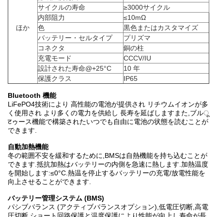
サイクルの寿命
≥3000サイクル
内部阻力
≤10mΩ
ほか
色
黒色またはカスタマイズ
バッテリー・セルタイプ
プリズマ
コネクタ
銅の柱
充電モード
CCCV/IU
設計された寿命@+25°C
10 年
保護クラス
IP65
Bluetooth 機能
LiFePO4技術により 高性能の電池が提供され リチウムイオンが多
く使用され より多くの電力を供給し 長寿を延ばしますまた,ブルू
टゥース機能で構築されたいつでも自由に電池の状態を読むことが
できます.
自動加熱機能
冬の範囲不安を緩和するために,BMSは自熱機能を持ち込むことが
できます.抵抗加熱はバッテリーの内側を急速に熱します.加熱温度
を開始します:≤0°C.熱温を停止するバッテリーの充電/放電性能を
向上させることができます.
バッテリー管理システム (BMS)
パシブバランス (アクティブバランスオプション),低電圧切断,高電
圧切断,ショート回路保護と温度保護により性能が向上し寿命が長