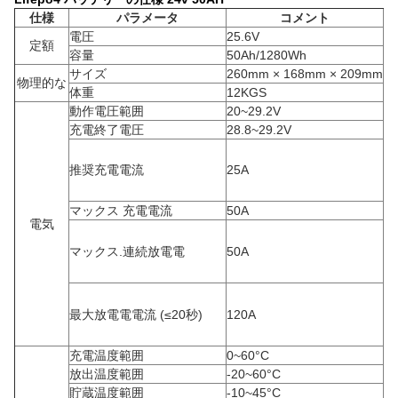
仕様
パラメータ
コメント
電圧
25.6V
定額
容量
50Ah/1280Wh
サイズ
260mm × 168mm × 209mm
物理的な
体重
12KGS
動作電圧範囲
20~29.2V
充電終了電圧
28.8~29.2V
推奨充電電流
25A
マックス 充電電流
50A
電気
マックス.連続放電電
50A
最大放電電電流 (≤20秒)
120A
充電温度範囲
0~60°C
放出温度範囲
-20~60°C
貯蔵温度範囲
-10~45°C