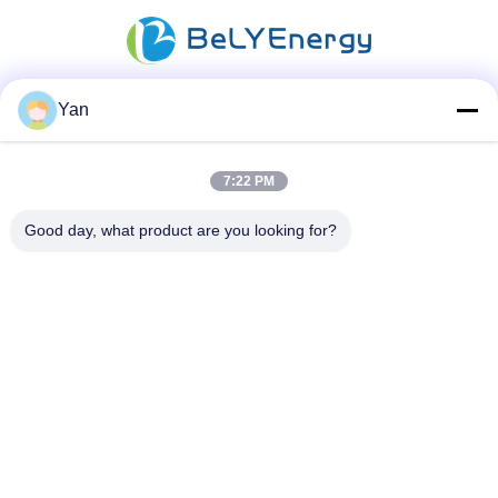
Yan
ソーシャル メディア
7:22 PM
迅速な連絡
Good day, what product are you looking for?
電話番号:
86-20-82038494
電子メール
sales@szbely.com
住所:
中国広東省東莞市大陵山鎮華威科谷産業園区第1ビル4階PC:
523000