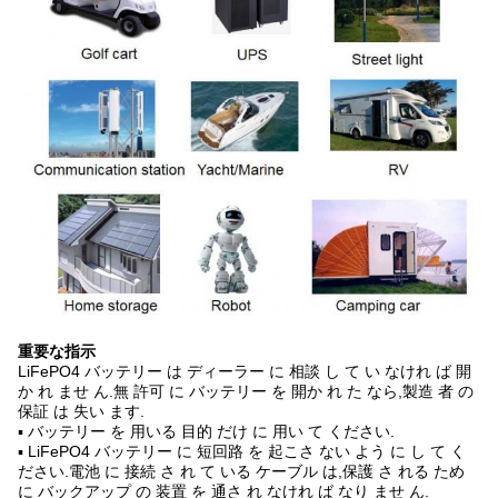
重要な指示
LiFePO4 バッテリー は ディーラー に 相談 し て い なけれ ば 開
か れ ませ ん.無 許可 に バッテリー を 開か れ た なら,製造 者 の
保証 は 失い ます.
▪ バッテリー を 用いる 目的 だけ に 用い て ください.
▪ LiFePO4 バッテリー に 短回路 を 起こさ ない よう に し て く
ださい.電池 に 接続 さ れ て いる ケーブル は,保護 さ れる ため
に バックアップ の 装置 を 通さ れ なけれ ば なり ませ ん.