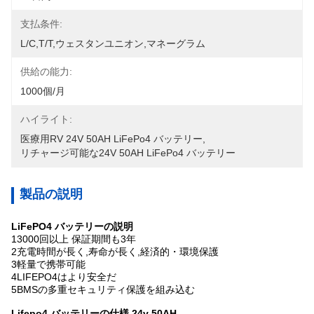
支払条件:
L/C,T/T,ウェスタンユニオン,マネーグラム
供給の能力:
1000個/月
ハイライト:
医療用RV 24V 50AH LiFePo4 バッテリー
, 
リチャージ可能な24V 50AH LiFePo4 バッテリー
製品の説明
LiFePO4 バッテリーの説明
13000回以上 保証期間も3年
2充電時間が長く,寿命が長く,経済的・環境保護
3軽量で携帯可能
4LIFEPO4はより安全だ
5BMSの多重セキュリティ保護を組み込む
Lifepo4 バッテリーの仕様 24v 50AH