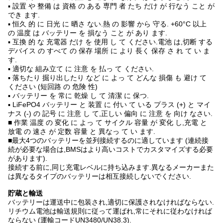
▪ 設置 や 整備 は 資格 の ある 専門 者 たち だけ が 行なう こと が
でき ます.
▪ 恒久 的 に 日光 に 晒さ ない.熱 の 影響 から 守る. +60°C 以上
の 温度 は バッテリー を 損なう こと が あり ます.
▪ 互換 的 な 充電器 だけ を 使用 し て ください.電池 は,切断 する
デバイス の すべて の 保存 場所 に より 長く 保存 さ れ て い ま
す.
▪ 適切な 組み立て に 注意 を 払っ て ください.
▪ 落ちたり 掘り出したり など に よっ て どんな 損傷 も 避け て
ください (短回路 の 危険 性)
▪ バッテリー を 常に 乾燥 し て 清潔 に 保つ.
▪ LiFePO4 バッテリー と 装置 に 付い て いる プラス (+) と マイ
ナス (-) の 記号 に 注意 し て,正しい 偏向 に 注意 を 向け なさい.
■ 作業 温度 の 変化 に よっ て サイクル 容量 が 変化 し,充電 と
放電 の 速さ が 定数 容量 と 異なっ て い ます.
■最大4つのバッテリーを並列接続するのに適しています (連続接
続が必要な場合は,BMSはより高いコストでカスタマイズする必要
があります).
接続する前に,同じ充電レベルに持ち込みます.異なるメーカーまた
は異なるタイプのバッテリーは相互接続しないでください.
貯蔵と輸送
バッテリーは運送中に包装され,適切に保護されなければならない.
リチウム電池は輸送規則に従って運ばれ,常にそれに従わなければ
ならない (運輸コードUN3480/UN38.3).