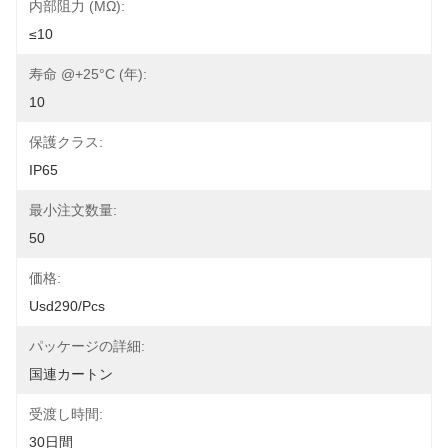
内部阻力 (mΩ):
≤10
寿命 @+25°C (年):
10
保護クラス:
IP65
最小注文数量:
50
価格:
Usd290/pcs
パッケージの詳細:
国連カートン
受渡し時間:
30日間