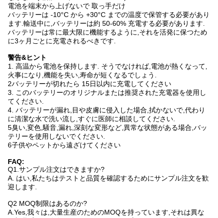
電池を端末から上げないで 取っ手だけ
バッテリーは -10°C から +30°C までの温度で保管する必要があり
ます.輸送中に,バッテリーは約 50-60% 充電する必要があります.
バッテリーは常に最大限に機能するように,それを活発に保つため
に3ヶ月ごとに充電されるべきです.
警告&ヒント
1. 高温から電池を保持します. そうでなければ,電池が熱くなって,
火事になり,機能を失い,寿命が短くなるでしょう.
2バッテリーが切れたら 15日以内に充電してください
3. このバッテリーのオリジナルまたは推奨された充電器を使用し
てください.
4. バッテリーが漏れ,目や皮膚に侵入した場合,拭かないで,代わり
に清潔な水で洗い流し,すぐに医師に相談してください.
5臭い,変色,騒音,漏れ,深刻な変形など,異常な状態がある場合,バッ
テリーを使用しないでください.
6子供やペットから遠ざけてください
FAQ:
Q1.サンプル注文はできますか?
A. はい,私たちはテストと品質を確認するためにサンプル注文を歓
迎します.
Q2 MOQ制限はあるのか?
A.Yes,我々は,大量生産のためのMOQを持っています,それは異な