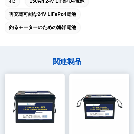
札:
150Ah 24V LiFePO4電池
再充電可能な24V LiFePo4電池
釣るモーターのための海洋電池
関連製品