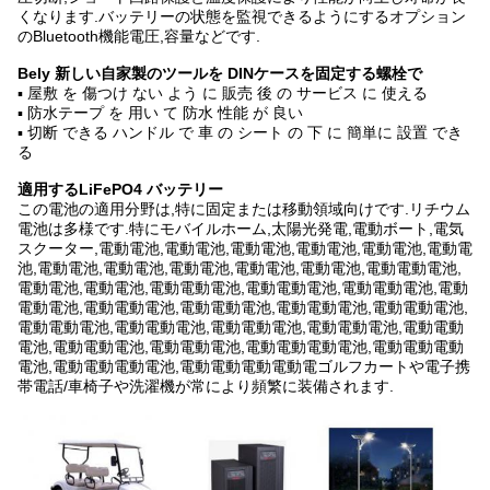
くなります.バッテリーの状態を監視できるようにするオプション
のBluetooth機能電圧,容量などです.
Bely 新しい自家製のツールを DINケースを固定する螺栓で
▪ 屋敷 を 傷つけ ない よう に 販売 後 の サービス に 使える
▪ 防水テープ を 用い て 防水 性能 が 良い
▪ 切断 できる ハンドル で 車 の シート の 下 に 簡単に 設置 でき
る
適用する
LiFePO4 バッテリー
この電池の適用分野は,特に固定または移動領域向けです.リチウム
電池は多様です.特にモバイルホーム,太陽光発電,電動ボート,電気
スクーター,電動電池,電動電池,電動電池,電動電池,電動電池,電動電
池,電動電池,電動電池,電動電池,電動電池,電動電池,電動電動電池,
電動電池,電動電池,電動電動電池,電動電動電池,電動電動電池,電動
電動電池,電動電動電池,電動電動電池,電動電動電池,電動電動電池,
電動電動電池,電動電動電池,電動電動電池,電動電動電池,電動電動
電池,電動電動電池,電動電動電池,電動電動電動電池,電動電動電動
電池,電動電動電動電池,電動電動電動電動電ゴルフカートや電子携
帯電話/車椅子や洗濯機が常により頻繁に装備されます.