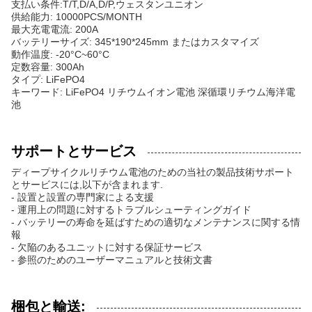
支払い条件:T/T,D/A,D/P,ウェスタンユニオン
供給能力: 10000PCS/MONTH
最大充電電流: 200A
バッテリーサイズ: 345*190*245mm またはカスタマイズ
動作温度: -20°C~60°C
定数容量: 300Ah
タイプ: LiFePO4
キーワード: LiFePO4 リチウムイオン電池 深循環リチウム海洋電
池
サポートとサービス
ディープサイクルリチウム電池のための当社の製品技術サポート
とサービスには,以下が含まれます.
- 設置と設置の専門家による支援
- 運用上の問題に対するトラブルシューティングガイド
- バッテリーの寿命を延ばすための適切なメンテナンスに関する情
報
- 欠陥のあるユニットに対する保証サービス
- 参照のためのユーザーマニュアルと技術文書
梱包と輸送: