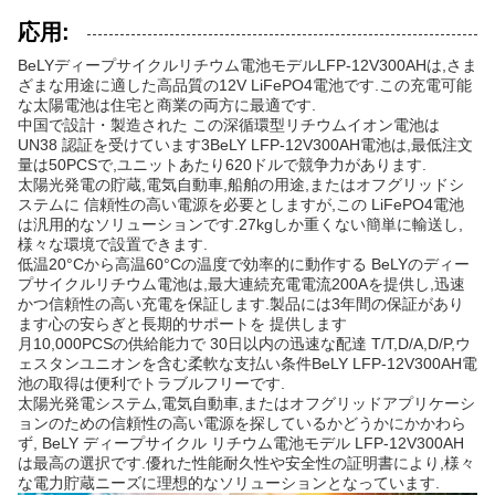
応用:
BeLYディープサイクルリチウム電池モデルLFP-12V300AHは,さま
ざまな用途に適した高品質の12V LiFePO4電池です.この充電可能
な太陽電池は住宅と商業の両方に最適です.
中国で設計・製造された この深循環型リチウムイオン電池は
UN38 認証を受けています3BeLY LFP-12V300AH電池は,最低注文
量は50PCSで,ユニットあたり620ドルで競争力があります.
太陽光発電の貯蔵,電気自動車,船舶の用途,またはオフグリッドシ
ステムに 信頼性の高い電源を必要としますが,この LiFePO4電池
は汎用的なソリューションです.27kgしか重くない簡単に輸送し,
様々な環境で設置できます.
低温20°Cから高温60°Cの温度で効率的に動作する BeLYのディー
プサイクルリチウム電池は,最大連続充電電流200Aを提供し,迅速
かつ信頼性の高い充電を保証します.製品には3年間の保証があり
ます心の安らぎと長期的サポートを 提供します
月10,000PCSの供給能力で 30日以内の迅速な配達 T/T,D/A,D/P,ウ
ェスタンユニオンを含む柔軟な支払い条件BeLY LFP-12V300AH電
池の取得は便利でトラブルフリーです.
太陽光発電システム,電気自動車,またはオフグリッドアプリケーシ
ョンのための信頼性の高い電源を探しているかどうかにかかわら
ず, BeLY ディープサイクル リチウム電池モデル LFP-12V300AH
は最高の選択です.優れた性能耐久性や安全性の証明書により,様々
な電力貯蔵ニーズに理想的なソリューションとなっています.