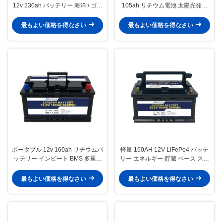
12v 230ah バッテリー 海洋 / ゴル
105ah リチウム電池 太陽光発電
フカート
システム エネルギー貯蔵
最もよい価格を得なさい
最もよい価格を得なさい
ポータブル 12v 160ah リチウムバ
軽量 160AH 12V LiFePo4 バッテ
ッテリー インビート BMS 多重セ
リー エネルギー 貯蔵 ベース ステ
キュリティ 保護
ーション
最もよい価格を得なさい
最もよい価格を得なさい