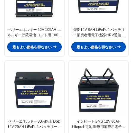
ベリーエネルギー 12V 105AH エ
携帯 12V 8AH LiFePo4 バッテリ
ネルギー貯蔵電池 ヨット用 100%
ー 消費者用電子機器のRV通信ス
DOD 太陽光発電
テーション
最もよい価格を得なさい
最もよい価格を得なさい
ベリーエネルギー 80%以上 DoD
インビート BMS 12V 80AH
12V 20AH LiFePo4 バッテリー エ
Lifepo4 電池 医療用消费用電子機
ネルギー貯蔵 / ゴルフカート
器 太陽光発電システム