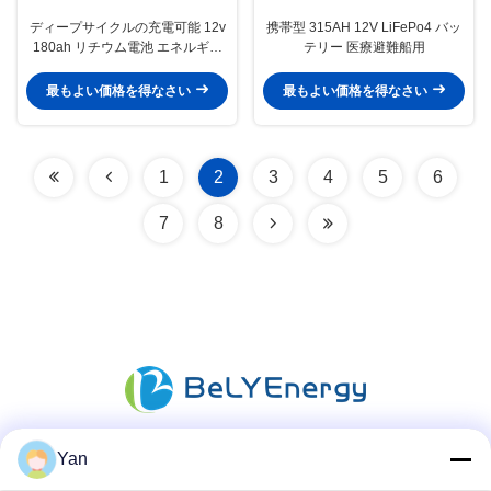
ディープサイクルの充電可能 12v
携帯型 315AH 12V LiFePo4 バッ
180ah リチウム電池 エネルギー
テリー 医療避難船用
貯蔵のためのベースステーション
スクーター
最もよい価格を得なさい
最もよい価格を得なさい
1
2
3
4
5
6
7
8
Yan
ソーシャル メディア