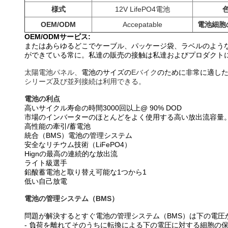
様式
12V LifePO4電池
OEM/ODM
Accepatable
電池細胞
OEM/ODMサービス:
またはあらゆるどこでケーブル、パッケージ袋、ラベルのような
ができている常に。私達の販売の接触は私達およびプロダクト
太陽電池パネル、
電池のサイズの
Eバイク
のために非常に適した:19
シリーズ及び並列接続は利用できる。
電池の利点
高いサイクル寿命の時間3000回以上@ 90% DOD
市場のインバーターのほとんどをよく使用する高い放出流容量
高性能の牽引/蓄電池
統合（BMS）電池の管理システム
安全なリチウム技術（LiFePO4）
Hignの最高の連続的な放出流
ライト級選手
鉛酸蓄電池と取り替え可能な1つから1
低い自己放電
電池の管理システム（BMS）
問題が解決するとすぐ電池の管理システム（BMS）は下の電
- 負荷を離れてそのうちに転換による下の電圧に対する細胞の