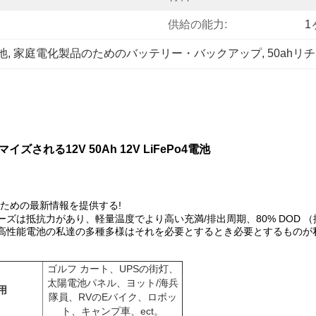
供給の能力:
1
池
, 
家庭電化製品のためのバッテリー・バックアップ
, 
50ah
れる12V 50Ah 12V LiFePo4電池
ための最新情報を提供する!
リーズは抵抗力があり、軽量温度でより高い充満/排出周期、80% DOD （排
で、高性能電池の私達の多種多様はそれを必要とするとき必要とするもの
ゴルフ カート、UPSの街灯、
太陽電池パネル、ヨット/海兵
用
隊員、RVのEバイク、ロボッ
ト、キャンプ車、ect。