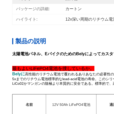
パッケージの詳細:
カートン
ハイライト:
12v深い周期のリチウム電
製品の説明
太陽電池パネル、EバイクのためのBelyによってカスタマイズさ
最もよいLiFePO4電池を捜しているか。
Belyに
高性能のリチウム電池で覆われるありあなたの必要性の
5xまでのリチウム電池標準的なlead-acid電池の寿命。このシ
LiCo02かマンガンの陰極より本質的に安全である。標準的
名前
12V 50Ah LiFePO4電池
適