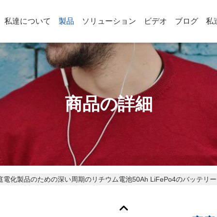
私達について
製品
ソリューション
ビデオ
ブログ
私
商品の詳細
家庭電化製品のための深い周期のリチウム電池50Ah LiFePo4のバッテ