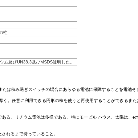
の柱
セリウム及びUN38.3及びMSDS証明した。
圧または積み過ぎスイッチの場合にあらゆる電池に保障することを電池そ
を導く。任意に利用できる円形の棒を使うと再使用することができるまた
ある。リチウム電池は多様である。特にモービル ハウス、太陽は、e
たされるまで待っていること。