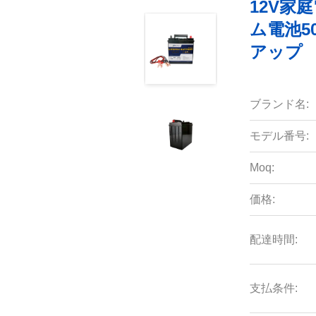
12V家
ム電池5
アップ
ブランド名:
モデル番号:
Moq:
価格:
配達時間:
支払条件: