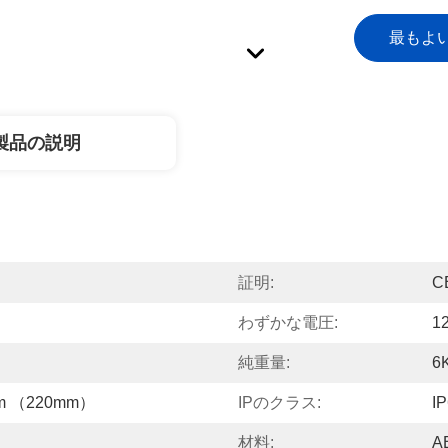
最もよ
製品の説明
証明:
C
わずかな電圧:
1
純重量:
6
mm （220mm）
IPのクラス:
I
材料:
A