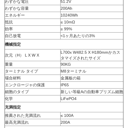
わずかな電圧
51.2V
わずかな容量
200Ah
エネルギー
10240Wh
抵抗
≤ 10mΩ
効率
≥ 99%
自己放電
<
1ヶ月あたりの3%
機械指定
L700x W482.5 X H180mmかカス
次元（H） L X W X
タマイズされたサイズ
重量
90KG
ターミナル タイプ
M8ターミナル
場合材料
金属板の箱
エンクロージャの保護
IP65
細胞のタイプ
新しい等級Aの自動車プリズム細胞
化学
LiFePO4
充満指定
推薦された充満流れ
≤ 100A
最高充満流れ
200A