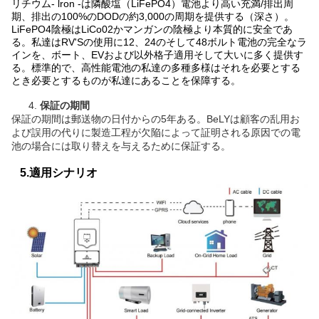
リチウム- lron -は隣酸塩（LiFePO4）電池より高い充満/排出周
期、排出の100%のDODの約3,000の周期を提供する（深さ）。
LiFePO4陰極はLiCo02かマンガンの陰極より本質的に安全であ
る。私達はRV'Sの使用に12、24のそして48ボルト電池の完全なラ
インを、ボート、EVおよび以外格子適用そして大いに多く提供す
る。標準的で、高性能電池の私達の多種多様はそれを必要とする
とき必要とするものが私達にあることを保障する。
4.
保証の期間
保証の期間は郵送物の日付からの5年ある。BeLYは顧客の乱用お
よび誤用の代りに製造工程が欠陥によって証明される原因での電
池の場合には取り替えを与えるために保証する。
5.適用シナリオ