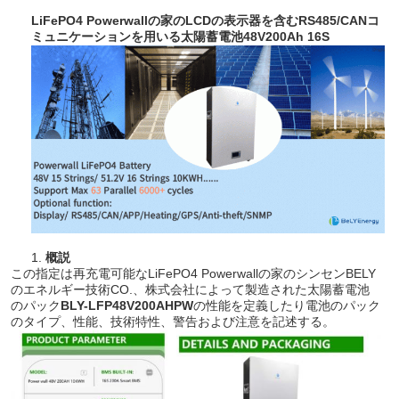
LiFePO4 Powerwallの家のLCDの表示器を含むRS485/CANコ
ミュニケーションを用いる太陽蓄電池48V200Ah 16S
1.
概説
この指定は再充電可能なLiFePO4 Powerwallの家のシンセンBELY
のエネルギー技術CO.、株式会社によって製造された太陽蓄電池
のパック
BLY-LFP48V200AHPW
の性能を定義したり電池のパック
のタイプ、性能、技術特性、警告および注意を記述する。