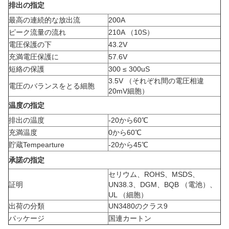
排出の指定
最高の連続的な放出流
200A
ピーク流量の流れ
210A （10S）
電圧保護の下
43.2V
充満電圧保護に
57.6V
短絡の保護
300 ≤ 300uS
3.5V （それぞれ間の電圧相違
電圧のバランスをとる細胞
20mV細胞）
温度の指定
排出の温度
-20から60
℃
充満温度
0から60
℃
貯蔵Tempearture
-20から45
℃
承諾の指定
セリウム、ROHS、MSDS、
証明
UN38.3、DGM、BQB （電池）、
UL （細胞）
出荷の分類
UN3480のクラス9
パッケージ
国連カートン